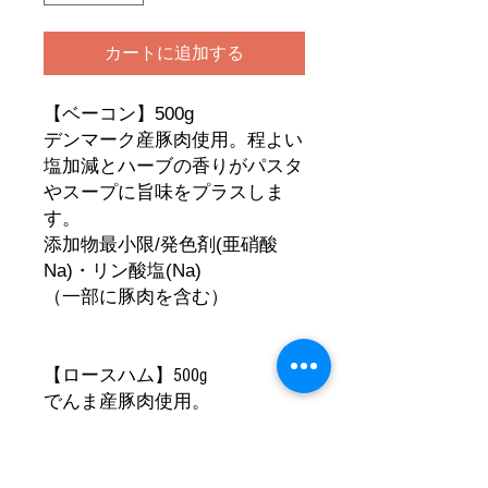
カートに追加する
【ベーコン】500g
デンマーク産豚肉使用。程よい
塩加減とハーブの香りがパスタ
やスープに旨味をプラスしま
す。
添加物最小限/発色剤(亜硝酸
Na)・リン酸塩(Na)
（一部に豚肉を含む）
【ロースハム】500g
でんま産豚肉使用。
７日間塩漬けし熟成した肉をス
モークしているので香ばしくサ
ンドイッチなどにすると美味。